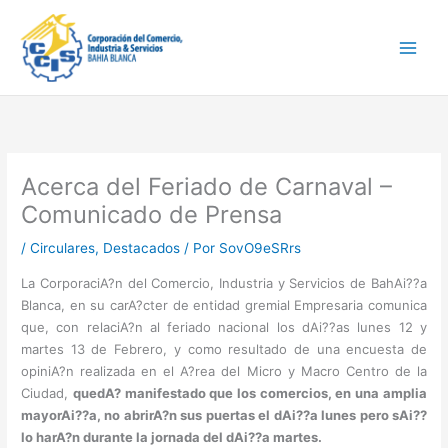
Ir
Main
al
Men
contenido
Acerca del Feriado de Carnaval –
Comunicado de Prensa
/
Circulares
,
Destacados
/ Por
SovO9eSRrs
La CorporaciA?n del Comercio, Industria y Servicios de BahAi??a
Blanca, en su carA?cter de entidad gremial Empresaria comunica
que, con relaciA?n al feriado nacional los dAi??as lunes 12 y
martes 13 de Febrero, y como resultado de una encuesta de
opiniA?n realizada en el A?rea del Micro y Macro Centro de la
Ciudad,
quedA? manifestado que los comercios, en una amplia
mayorAi??a, no abrirA?n sus puertas el dAi??a lunes pero sAi??
lo harA?n durante la jornada del dAi??a martes.