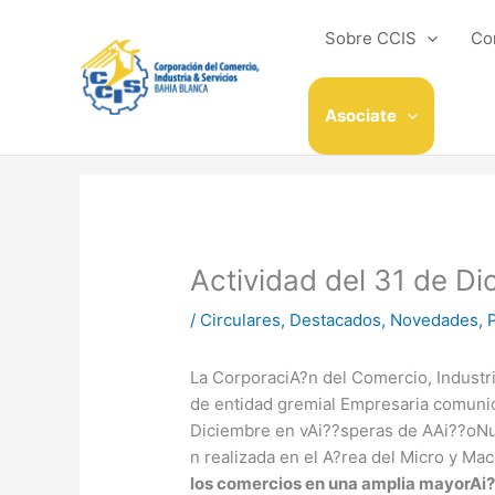
Ir
al
Sobre CCIS
Co
contenido
Asociate
Actividad del 31 de D
/
Circulares
,
Destacados
,
Novedades
,
La CorporaciA?n del Comercio, Industri
de entidad gremial Empresaria comunic
Diciembre en vAi??speras de AAi??oNu
n realizada en el A?rea del Micro y M
los comercios en una amplia mayorAi??