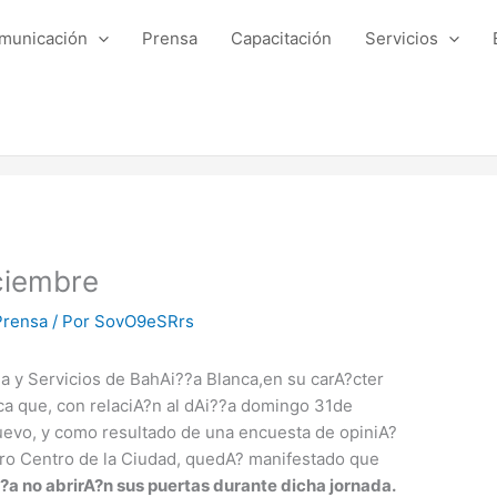
municación
Prensa
Capacitación
Servicios
iciembre
Prensa
/ Por
SovO9eSRrs
a y Servicios de BahAi??a Blanca,en su carA?cter
a que, con relaciA?n al dAi??a domingo 31de
evo, y como resultado de una encuesta de opiniA?
acro Centro de la Ciudad, quedA? manifestado que
a no abrirA?n sus puertas durante dicha jornada.