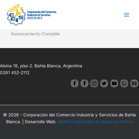
Ir
Main
al
Men
contenido
Asesoramiento Contable
Alsina 19, piso 2. Bahía Blanca, Argentina
0291 452-2112
© 2026 - Corporación del Comercio Industria y Servicios de Bahía
Blanca. | Desarrollo Web:
ABAKO Desarrollo de Negocios Online