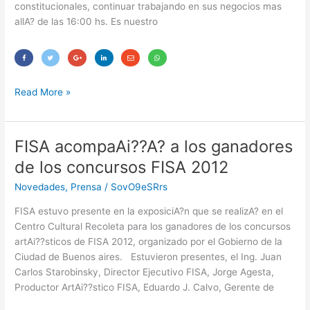
constitucionales, continuar trabajando en sus negocios mas
allA? de las 16:00 hs. Es nuestro
Read More »
FISA acompaAi??A? a los ganadores
FISA
acompaAi??
de los concursos FISA 2012
A?
Novedades
,
Prensa
/
SovO9eSRrs
a
los
FISA estuvo presente en la exposiciA?n que se realizA? en el
ganadores
Centro Cultural Recoleta para los ganadores de los concursos
de
artAi??sticos de FISA 2012, organizado por el Gobierno de la
los
Ciudad de Buenos aires. Estuvieron presentes, el Ing. Juan
concursos
Carlos Starobinsky, Director Ejecutivo FISA, Jorge Agesta,
FISA
Productor ArtAi??stico FISA, Eduardo J. Calvo, Gerente de
2012