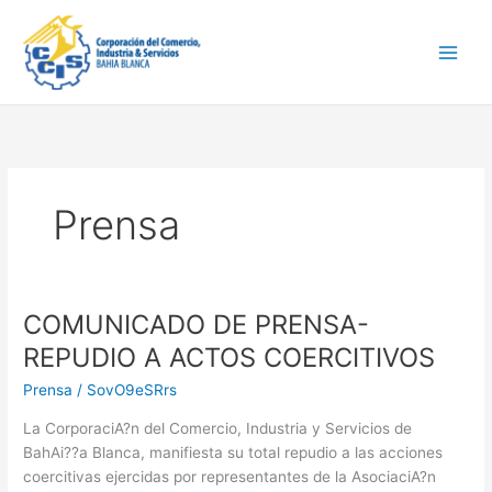
Ir
Main
al
Men
contenido
Prensa
COMUNICADO DE PRENSA-
COMUNICADO
DE
REPUDIO A ACTOS COERCITIVOS
PRENSA-
Prensa
/
SovO9eSRrs
REPUDIO
A
La CorporaciA?n del Comercio, Industria y Servicios de
ACTOS
BahAi??a Blanca, manifiesta su total repudio a las acciones
COERCITIVOS
coercitivas ejercidas por representantes de la AsociaciA?n