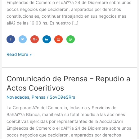
Empleados de Comercio el dAi??a 24 de Diciembre sobre unos
pocos negocios que decidieron, amparados por derechos
constitucionales, continuar trabajando en sus negocios mas
allA? de las 16:00 hs. Es nuestro […]
Read More »
Comunicado de Prensa – Repudio a
Comunicado
de
Actos Coeritivos
Prensa
Novedades
,
Prensa
/
SovO9eSRrs
–
Repudio
La CorporaciA?n del Comercio, Industria y Servicios de
a
BahAi??a Blanca, manifiesta su total repudio a las acciones
Actos
coercitivas ejercidas por representantes de la AsociaciA?n
Coeritivos
Empleados de Comercio el dAi??a 24 de Diciembre sobre unos
pocos negocios que decidieron, amparados por derechos