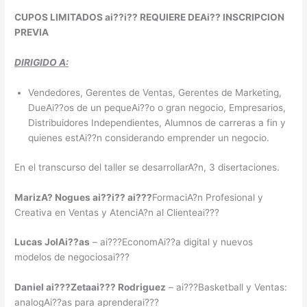
CUPOS LIMITADOS ai??i?? REQUIERE DEAi?? INSCRIPCION
PREVIA
DIRIGIDO A:
Vendedores, Gerentes de Ventas, Gerentes de Marketing,
DueAi??os de un pequeAi??o o gran negocio, Empresarios,
Distribuidores Independientes, Alumnos de carreras a fin y
quienes estAi??n considerando emprender un negocio.
En el transcurso del taller se desarrollarA?n, 3 disertaciones.
MarizA? Nogues ai??i?? ai???
FormaciA?n Profesional y
Creativa en Ventas y AtenciA?n al Clienteai???
Lucas JolAi??as
– ai???EconomAi??a digital y nuevos
modelos de negociosai???
Daniel ai???Zetaai??? Rodriguez
– ai???Basketball y Ventas:
analogAi??as para aprenderai???