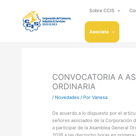
Ir
al
Sobre CCIS
Co
contenido
Asociate
CONVOCATORIA A A
ORDINARIA
/
Novedades
/ Por
Vanesa
De acuerdo a lo dispuesto por el artícu
señores asociados de la Corporación de
a participar de la Asamblea General Or
2026 a las dieciocho horas en primera