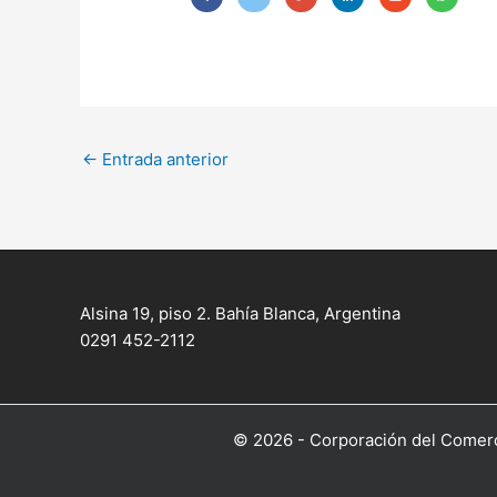
←
Entrada anterior
Alsina 19, piso 2. Bahía Blanca, Argentina
0291 452-2112
© 2026 - Corporación del Comerci