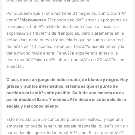
directamente por la empresa franquiciante.
Por supuesto que si una red tiene 31 negocios, como ocurriA?
conAi??
Macowens
Ai??cuando decidiA? lanzar su programa de
franquicias, habrA? exhibido una buena escala al iniciar su
expansiA?n a travAi??s de franquicias, pero claramente en la
actualidad, cada nuevo franquiciado que se suma a una red
de mA?s de 110 locales. Entonces, tenAi??a escala antes y la
tiene mucho mA?s ahora. TenAi??a experiencia antes y la
tiene muchAi??simo mA?s ahora, con mA?s de 30 aAi??os en
el sector.
O sea, no es un juego de todo o nada, de blanco y negro. Hay
grises y puntos intermedios, el tema es que el punto de
partida sea lo mA?s alto posible. Salir de una meseta no es
partir desde el llano. Y menos aA?n desde el subsuelo de la
escala y del conocimiento.
Esto no quita que un concepto pueda ser exitoso, y que una
empresa no pueda tener una escala razonable, quizA?s con un
par de locales que vendan muchAi??simo. El restauranteAi??