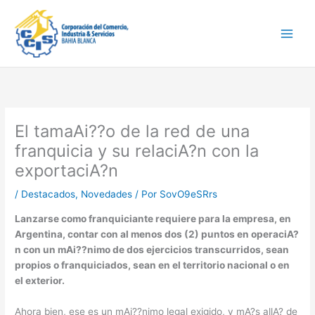
Ir
Main
al
Men
contenido
El tamaAi??o de la red de una
franquicia y su relaciA?n con la
exportaciA?n
/
Destacados
,
Novedades
/ Por
SovO9eSRrs
Lanzarse como franquiciante requiere para la empresa, en
Argentina, contar con al menos dos (2) puntos en operaciA?
n con un mAi??nimo de dos ejercicios transcurridos, sean
propios o franquiciados, sean en el territorio nacional o en
el exterior.
Ahora bien, ese es un mAi??nimo legal exigido, y mA?s allA? de