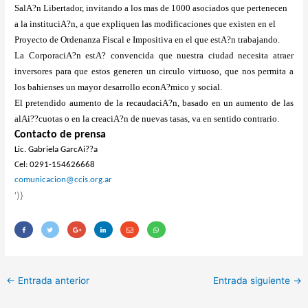
SalA?n Libertador, invitando a los mas de 1000 asociados que pertenecen
a la instituciA?n, a que expliquen las modificaciones que existen en el
Proyecto de Ordenanza Fiscal e Impositiva en el que estA?n trabajando.
La CorporaciA?n estA? convencida que nuestra ciudad necesita atraer
inversores para que estos generen un circulo virtuoso, que nos permita a
los bahienses un mayor desarrollo econA?mico y social.
El pretendido aumento de la recaudaciA?n, basado en un aumento de las
alAi??cuotas o en la creaciA?n de nuevas tasas, va en sentido contrario.
Contacto de prensa
Lic. Gabriela GarcAi??a
Cel: 0291-154626668
comunicacion@ccis.org.ar
')}
←
Entrada anterior
Entrada siguiente
→