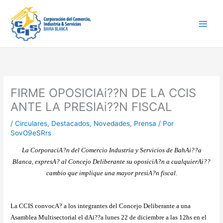
Ir
Main
al
Men
contenido
FIRME OPOSICIAi??N DE LA CCIS
ANTE LA PRESIAi??N FISCAL
/
Circulares
,
Destacados
,
Novedades
,
Prensa
/ Por
SovO9eSRrs
La CorporaciA?n del Comercio Industria y Servicios de BahAi??a
Blanca, expresA? al Concejo Deliberante su oposiciA?n a cualquierAi??
cambio que implique una mayor presiA?n fiscal.
La CCIS convocA? a los integrantes del Concejo Deliberante a una
Asamblea Multisectorial el dAi??a lunes 22 de diciembre a las 12hs en el