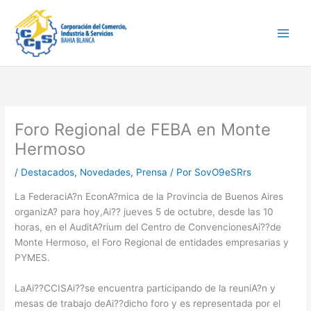
Ir
Main
al
Men
contenido
Foro Regional de FEBA en Monte
Hermoso
/
Destacados
,
Novedades
,
Prensa
/ Por
SovO9eSRrs
La FederaciA?n EconA?mica de la Provincia de Buenos Aires
organizA? para hoy,Ai?? jueves 5 de octubre, desde las 10
horas, en el AuditA?rium del Centro de ConvencionesAi??de
Monte Hermoso, el Foro Regional de entidades empresarias y
PYMES.
LaAi??CCISAi??se encuentra participando de la reuniA?n y
mesas de trabajo deAi??dicho foro y es representada por el