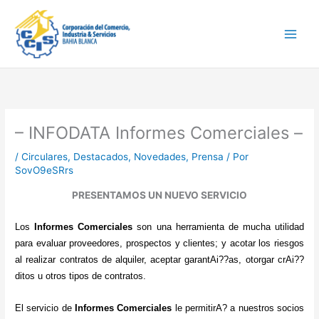
Ir
Main
al
Men
contenido
– INFODATA Informes Comerciales –
/
Circulares
,
Destacados
,
Novedades
,
Prensa
/ Por
SovO9eSRrs
PRESENTAMOS UN NUEVO SERVICIO
Los
Informes Comerciales
son una herramienta de mucha utilidad
para evaluar proveedores, prospectos y clientes; y acotar los riesgos
al realizar contratos de alquiler, aceptar garantAi??as, otorgar crAi??
ditos u otros tipos de contratos.
El servicio de
Informes Comerciales
le permitirA? a nuestros socios