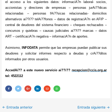
el acceso a los siguientes datos: informaciA?n laboral- socios,
accionistas y directores de empresas – personas jurAi??dicas
relacionadas – personas fAi??sicas relacionadas- domicilios
alternativos ai??i?? telAi??fonos – datos de registraciA?n en AFIP –
central de deudores del sistema financiero – cheques rechazados –
concursos y quiebras – causas judiciales ai??i?? marcas – datos
ART – certificaciA?n negativa – informaciA?n de aportes.
Asimismo,
INFODATA
permite que las empresas puedan publicar sus
deudores y solicitar informes respecto a deudas y crAi??ditos
informados por otros usuarios.
AccedAi?? a este nuevo
servicio
ai??i??
recepcion@ccis.org.ar
tel: 4522112
←
Entrada anterior
Entrada siguiente
→