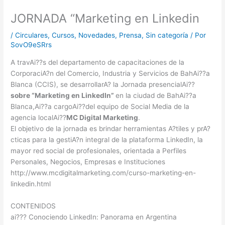
JORNADA “Marketing en Linkedin
/
Circulares
,
Cursos
,
Novedades
,
Prensa
,
Sin categoría
/ Por
SovO9eSRrs
A travAi??s del departamento de capacitaciones de la
CorporaciA?n del Comercio, Industria y Servicios de BahAi??a
Blanca (CCIS), se desarrollarA? la Jornada presencialAi??
sobre “Marketing en LinkedIn”
en la ciudad de BahAi??a
Blanca,Ai??a cargoAi??del equipo de Social Media de la
agencia localAi??
MC Digital Marketing
.
El objetivo de la jornada es brindar herramientas A?tiles y prA?
cticas para la gestiA?n integral de la plataforma LinkedIn, la
mayor red social de profesionales, orientada a Perfiles
Personales, Negocios, Empresas e Instituciones
http://www.mcdigitalmarketing.com/curso-marketing-en-
linkedin.html
CONTENIDOS
ai??? Conociendo LinkedIn: Panorama en Argentina