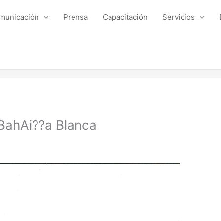
municación
Prensa
Capacitación
Servicios
 BahAi??a Blanca