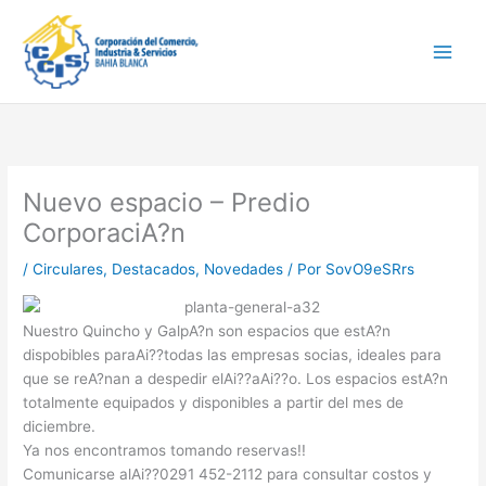
Ir
Main
al
Men
contenido
Nuevo espacio – Predio
CorporaciA?n
/
Circulares
,
Destacados
,
Novedades
/ Por
SovO9eSRrs
Nuestro Quincho y GalpA?n son espacios que estA?n
dispobibles paraAi??todas las empresas socias, ideales para
que se reA?nan a despedir elAi??aAi??o. Los espacios estA?n
totalmente equipados y disponibles a partir del mes de
diciembre.
Ya nos encontramos tomando reservas!!
Comunicarse alAi??
0291 452-2112
para consultar costos y