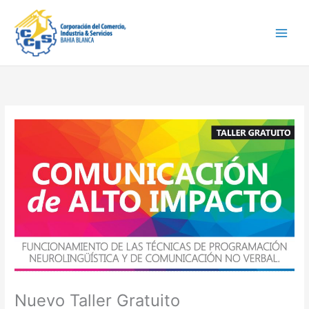
Ir
Main
al
Men
contenido
Nuevo Taller Gratuito