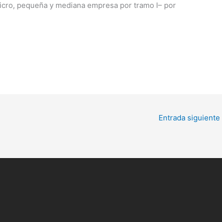
icro, pequeña y mediana empresa por tramo I– por
Entrada siguiente