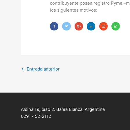
contribuyente posea registro Pyme –m
los siguientes motivos:
←
Entrada anterior
Alsina 19, piso 2. Bahía Blanca, Argentina
0291 452-2112