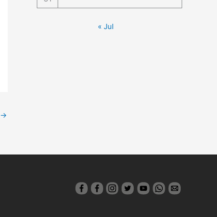
« Jul
→