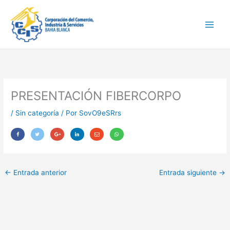
Ir
Main
al
Men
contenido
PRESENTACIÓN FIBERCORPO
/
Sin categoría
/ Por
SovO9eSRrs
←
Entrada anterior
Entrada siguiente
→