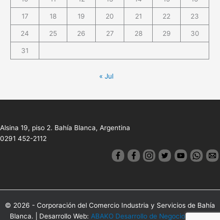
17
18
19
20
21
22
23
24
25
26
27
28
29
30
31
« Jul
Alsina 19, piso 2. Bahía Blanca, Argentina
0291 452-2112
© 2026 - Corporación del Comercio Industria y Servicios de Bahía
Blanca. | Desarrollo Web:
ABAKO Desarrollo de Negocios Online