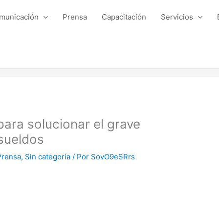
municación
Prensa
Capacitación
Servicios
ara solucionar el grave
sueldos
Prensa
,
Sin categoría
/ Por
SovO9eSRrs