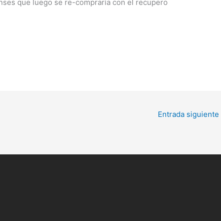
nses que luego se re-compraría con el recupero
Entrada siguiente