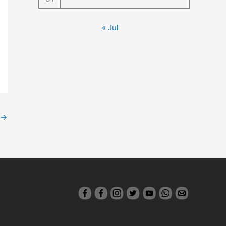
« Jul
→