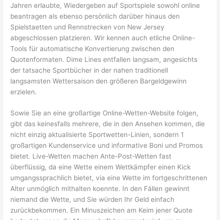
Jahren erlaubte, Wiedergeben auf Sportspiele sowohl online
beantragen als ebenso persönlich darüber hinaus den
Spielstaetten und Rennstrecken von New Jersey
abgeschlossen platzieren. Wir kennen auch etliche Online-
Tools für automatische Konvertierung zwischen den
Quotenformaten. Dime Lines entfallen langsam, angesichts
der tatsache Sportbücher in der nahen traditionell
langsamsten Wettersaison den größeren Bargeldgewinn
erzielen.
Sowie Sie an eine großartige Online-Wetten-Website folgen,
gibt das keinesfalls mehrere, die in den Ansehen kommen, die
nicht einzig aktualisierte Sportwetten-Linien, sondern 1
großartigen Kundenservice und informative Boni und Promos
bietet. Live-Wetten machen Ante-Post-Wetten fast
überflüssig, da eine Wette einem Wettkämpfer einen Kick
umgangssprachlich bietet, via eine Wette im fortgeschrittenen
Alter unmöglich mithalten koennte. In den Fällen gewinnt
niemand die Wette, und Sie würden Ihr Geld einfach
zurückbekommen. Ein Minuszeichen am Keim jener Quote