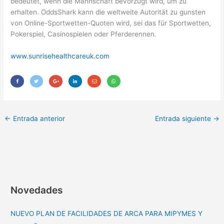
bedeutet, wenn die Mannschaft bevorzugt wird, um zu
erhalten. OddsShark kann die weltweite Autorität zu gunsten
von Online-Sportwetten-Quoten wird, sei das für Sportwetten,
Pokerspiel, Casinospielen oder Pferderennen.
www.sunrisehealthcareuk.com
←
Entrada anterior
Entrada siguiente
→
Novedades
NUEVO PLAN DE FACILIDADES DE ARCA PARA MIPYMES Y