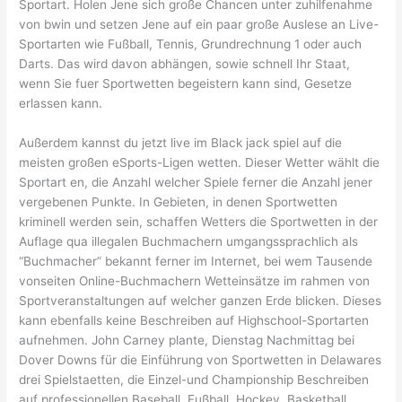
Sportart. Holen Jene sich große Chancen unter zuhilfenahme
von bwin und setzen Jene auf ein paar große Auslese an Live-
Sportarten wie Fußball, Tennis, Grundrechnung 1 oder auch
Darts. Das wird davon abhängen, sowie schnell Ihr Staat,
wenn Sie fuer Sportwetten begeistern kann sind, Gesetze
erlassen kann.
Außerdem kannst du jetzt live im Black jack spiel auf die
meisten großen eSports-Ligen wetten. Dieser Wetter wählt die
Sportart en, die Anzahl welcher Spiele ferner die Anzahl jener
vergebenen Punkte. In Gebieten, in denen Sportwetten
kriminell werden sein, schaffen Wetters die Sportwetten in der
Auflage qua illegalen Buchmachern umgangssprachlich als
“Buchmacher” bekannt ferner im Internet, bei wem Tausende
vonseiten Online-Buchmachern Wetteinsätze im rahmen von
Sportveranstaltungen auf welcher ganzen Erde blicken. Dieses
kann ebenfalls keine Beschreiben auf Highschool-Sportarten
aufnehmen. John Carney plante, Dienstag Nachmittag bei
Dover Downs für die Einführung von Sportwetten in Delawares
drei Spielstaetten, die Einzel-und Championship Beschreiben
auf professionellen Baseball, Fußball, Hockey, Basketball,