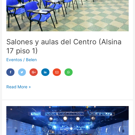
1)
Salones y aulas del Centro (Alsina
17 piso 1)
Eventos
/
Belen
Read More »
Salones
Predio
Corporación
(Predio