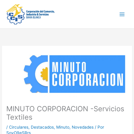
Ir
Main
al
Men
contenido
MINUTO CORPORACION -Servicios
Textiles
/
Circulares
,
Destacados
,
Minuto
,
Novedades
/ Por
SovO9eSRrs